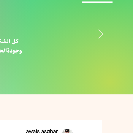
كل الشك
وجودةالحج