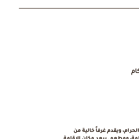
ام
Violet Al" في مكة المكرمة، ضمن 4 كم من المسجد الحرام، ويقدم غرفاً خالية من
ة، ومطعم. يبعد مكان الإقامة