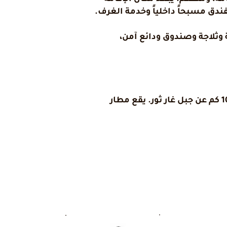
نة ملابس وغلاية وثلاجة وصندوق ودائع آمن،
يبعد مكان إقامة "Violet Al Azizia Hotel MASJID Al Qatari" مسافة 8.2 كم عن متحف مكة المكرمة و10 كم عن جبل غار ثور. يقع مطار