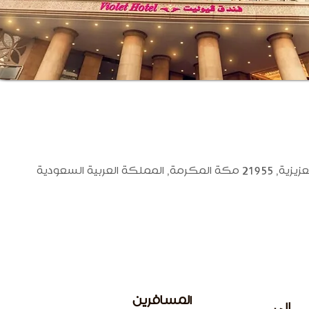
المسافرين
إلي