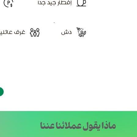
إفطار جيد جداً
دش
غرف عائلي
ماذا يقول عملائنا عننا