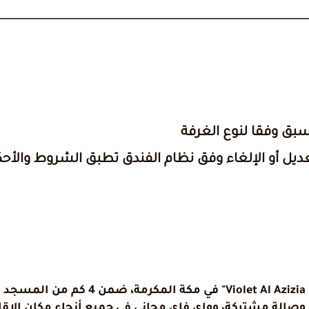
سبق وفقا لنوع الغرفة
عديل أو الإلغاء وفق نظام الفندق تطبق الشروط والأحك
يقع مكان إقامة " Azizia Hotel MASJID Al Qatari
الة مشتركة، وواي فاي مجاني في جميع أنحاء مكان الإقام