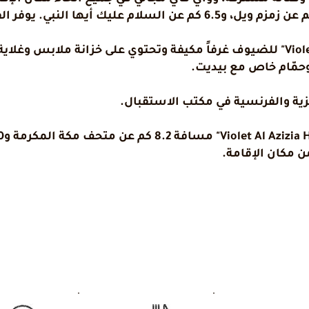
يوفر "Violet Al Azizia Hotel MASJID Al Qatari" للضيوف غرفاً مكيفة وتحتوي على خزا
حمّام خاص مع بيديت.
زية والفرنسية في مكتب الاستقبال.