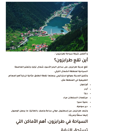
و"أفضل شركة سياحة لطرابزون".
أين تقع طرابزون؟
تقع مدينة طرابزون على ساحل البحر الأسود شمال تركيا، وتعتبر العاصمة
السياحية لمنطقة الشمال التركي.
وتتميز المدينة بموقع استراتيجي يجعلها نقطة انطلاق مثالية لزيارة أهم المعالم
الطبيعية في المنطقة مثل:
أوزنجول
آيدر
ريزا
مرتفعات السلطان مراد
بحيرة سيرا
دير سوميلا
وتبعد طرابزون عن إسطنبول حوالي ساعة ونصف بالطائرة، ما يجعل الوصول
إليها سهلًا ومريحًا.
السياحة في طرابزون: أهم الأماكن التي