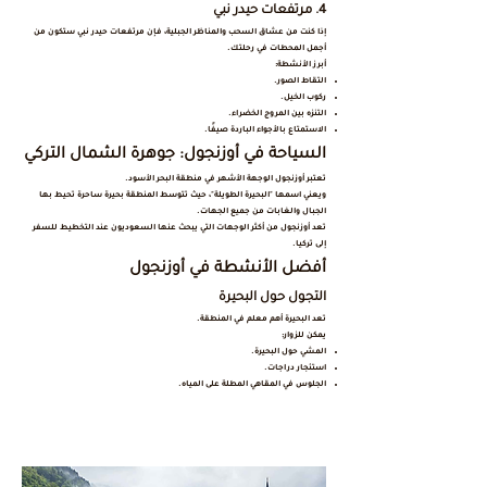
4. مرتفعات حيدر نبي
إذا كنت من عشاق السحب والمناظر الجبلية، فإن مرتفعات حيدر نبي ستكون من
أجمل المحطات في رحلتك.
أبرز الأنشطة:
التقاط الصور.
ركوب الخيل.
التنزه بين المروج الخضراء.
الاستمتاع بالأجواء الباردة صيفًا.
السياحة في أوزنجول: جوهرة الشمال التركي
تعتبر أوزنجول الوجهة الأشهر في منطقة البحر الأسود.
ويعني اسمها "البحيرة الطويلة"، حيث تتوسط المنطقة بحيرة ساحرة تحيط بها
الجبال والغابات من جميع الجهات.
تعد أوزنجول من أكثر الوجهات التي يبحث عنها السعوديون عند التخطيط للسفر
إلى تركيا.
أفضل الأنشطة في أوزنجول
التجول حول البحيرة
تعد البحيرة أهم معلم في المنطقة.
يمكن للزوار:
المشي حول البحيرة.
استئجار دراجات.
الجلوس في المقاهي المطلة على المياه.