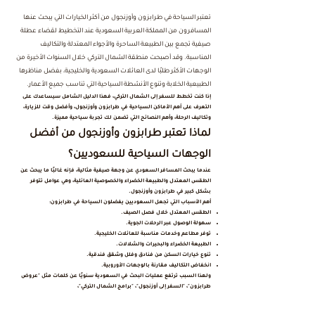
تعتبر السياحة في طرابزون وأوزنجول من أكثر الخيارات التي يبحث عنها
المسافرون من المملكة العربية السعودية عند التخطيط لقضاء عطلة
صيفية تجمع بين الطبيعة الساحرة والأجواء المعتدلة والتكاليف
المناسبة. وقد أصبحت منطقة الشمال التركي خلال السنوات الأخيرة من
الوجهات الأكثر طلبًا لدى العائلات السعودية والخليجية، بفضل مناظرها
الطبيعية الخلابة وتنوع الأنشطة السياحية التي تناسب جميع الأعمار.
إذا كنت تخطط للسفر إلى الشمال التركي، فهذا الدليل الشامل سيساعدك على
التعرف على أهم الأماكن السياحية في طرابزون وأوزنجول، وأفضل وقت للزيارة،
وتكاليف الرحلة، وأهم النصائح التي تضمن لك تجربة سياحية مميزة.
لماذا تعتبر طرابزون وأوزنجول من أفضل
الوجهات السياحية للسعوديين؟
عندما يبحث المسافر السعودي عن وجهة صيفية مثالية، فإنه غالبًا ما يبحث عن
الطقس المعتدل والطبيعة الخضراء والخصوصية العائلية، وهي عوامل تتوفر
بشكل كبير في طرابزون وأوزنجول.
أهم الأسباب التي تجعل السعوديين يفضلون السياحة في طرابزون:
الطقس المعتدل خلال فصل الصيف.
سهولة الوصول عبر الرحلات الجوية.
توفر مطاعم وخدمات مناسبة للعائلات الخليجية.
الطبيعة الخضراء والبحيرات والشلالات.
تنوع خيارات السكن من فنادق وفلل وشقق فندقية.
انخفاض التكاليف مقارنة بالوجهات الأوروبية.
ولهذا السبب ترتفع عمليات البحث في السعودية سنويًا عن كلمات مثل "عروض
طرابزون"، "السفر إلى أوزنجول"، "برامج الشمال التركي"،