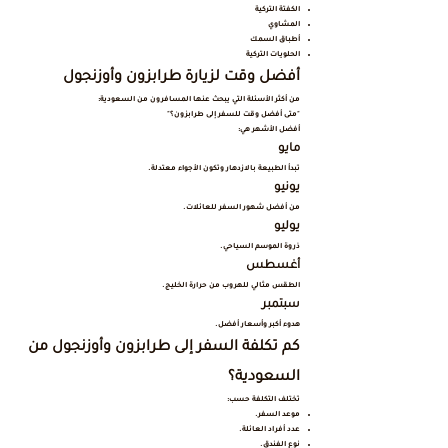
الكفتة التركية
المشاوي
أطباق السمك
الحلويات التركية
أفضل وقت لزيارة طرابزون وأوزنجول
من أكثر الأسئلة التي يبحث عنها المسافرون من السعودية:
"متى أفضل وقت للسفر إلى طرابزون؟"
أفضل الأشهر هي:
مايو
تبدأ الطبيعة بالازدهار وتكون الأجواء معتدلة.
يونيو
من أفضل شهور السفر للعائلات.
يوليو
ذروة الموسم السياحي.
أغسطس
الطقس مثالي للهروب من حرارة الخليج.
سبتمبر
هدوء أكبر وأسعار أفضل.
كم تكلفة السفر إلى طرابزون وأوزنجول من
السعودية؟
تختلف التكلفة حسب:
موعد السفر.
عدد أفراد العائلة.
نوع الفندق.