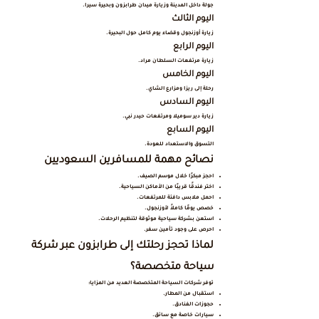
جولة داخل المدينة وزيارة ميدان طرابزون وبحيرة سيرا.
اليوم الثالث
زيارة أوزنجول وقضاء يوم كامل حول البحيرة.
اليوم الرابع
زيارة مرتفعات السلطان مراد.
اليوم الخامس
رحلة إلى ريزا ومزارع الشاي.
اليوم السادس
زيارة دير سوميلا ومرتفعات حيدر نبي.
اليوم السابع
التسوق والاستعداد للعودة.
نصائح مهمة للمسافرين السعوديين
احجز مبكرًا خلال موسم الصيف.
اختر فندقًا قريبًا من الأماكن السياحية.
احمل ملابس دافئة للمرتفعات.
خصص يومًا كاملاً لأوزنجول.
استعن بشركة سياحية موثوقة لتنظيم الرحلات.
احرص على وجود تأمين سفر.
لماذا تحجز رحلتك إلى طرابزون عبر شركة
سياحة متخصصة؟
توفر شركات السياحة المتخصصة العديد من المزايا:
استقبال من المطار.
حجوزات الفنادق.
سيارات خاصة مع سائق.