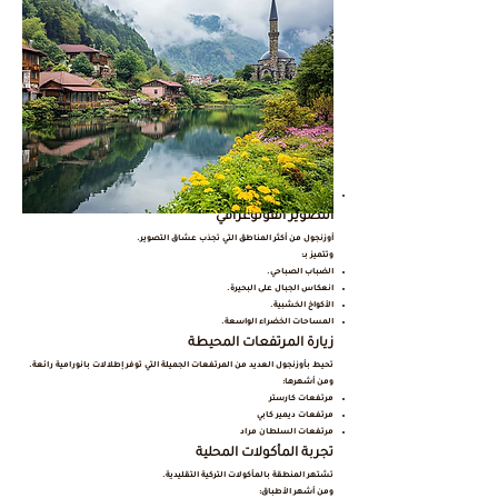
الاستمتاع بالطبيعة الهادئة.
التصوير الفوتوغرافي
أوزنجول من أكثر المناطق التي تجذب عشاق التصوير.
وتتميز بـ:
الضباب الصباحي.
انعكاس الجبال على البحيرة.
الأكواخ الخشبية.
المساحات الخضراء الواسعة.
زيارة المرتفعات المحيطة
تحيط بأوزنجول العديد من المرتفعات الجميلة التي توفر إطلالات بانورامية رائعة.
ومن أشهرها:
مرتفعات كارستر
مرتفعات ديمير كابي
مرتفعات السلطان مراد
تجربة المأكولات المحلية
تشتهر المنطقة بالمأكولات التركية التقليدية.
ومن أشهر الأطباق: