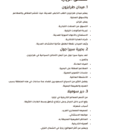
تستحق الزيارة
1. ميدان طرابزون
يعتبر ميدان طرابزون القلب النابض للمدينة، حيث تنتشر المقاهي والمطاعم
والأسواق المحلية.
يمكن للزائر:
التسوق من المحلات التجارية.
تجربة المأكولات التركية.
الاستمتاع بالأجواء الحيوية للمدينة.
شراء الهدايا التذكارية.
ويُعد الميدان نقطة انطلاق مثالية لاكتشاف المدينة.
2. بحيرة سيرا جول
تعد بحيرة سيرا جول من أجمل الأماكن السياحية في طرابزون.
وتتميز بـ:
المياه الهادئة.
المطاعم المطلة على البحيرة.
جلسات التصوير المميزة.
الأنشطة العائلية.
يفضل الكثير من السياح السعوديين قضاء عدة ساعات في هذه المنطقة بسبب
الهدوء والطبيعة الجميلة.
3. دير سوميلا
من أشهر المعالم التاريخية في تركيا.
يقع الدير داخل الجبال وعلى ارتفاع شاهق وسط الغابات الكثيفة.
أسباب شهرته:
تصميمه المعماري الفريد.
موقعه الاستثنائي.
المناظر الطبيعية المحيطة به.
أهميته التاريخية.
ويعتبر من أكثر المواقع زيارة في الشمال التركي.