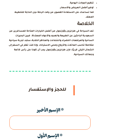
تنظيم الجولات اليومية.
توفير أفضل العروض والأسعار.
كما تساعدك على الاستفادة القصوى من وقت الرحلة دون الحاجة للتخطيط
المعقد.
الخلاصة
تعد السياحة في طرابزون وأوزنجول من أفضل الخيارات المتاحة للمسافرين من
السعودية الباحثين عن الطبيعة والهدوء والأجواء المعتدلة. فبين البحيرات
الساحرة والمرتفعات الخضراء والشلالات والمناظر الخلابة، ستجد تجربة سياحية
متكاملة تناسب العائلات والأزواج ومحبي الاسترخاء. وإذا كنت تفكر في السفر إلى
الشمال التركي قريبًا، فإن طرابزون وأوزنجول يجب أن تكونا على رأس قائمة
وجهاتك السياحية.
للحجز والإستفسار
الإسم الأخير
الإسم الأول